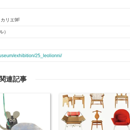
ヒカリエ9F
ヤル）
seum/exhibition/25_leolionni/
関連記事