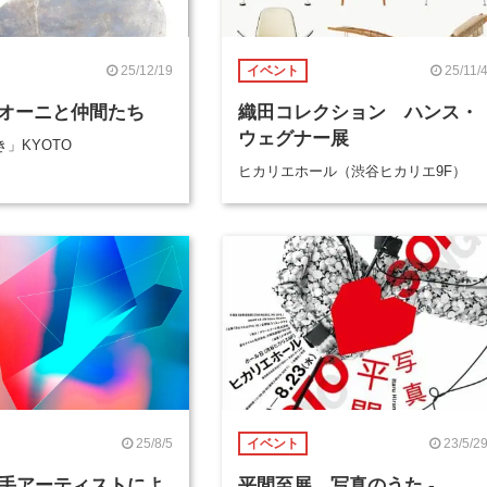
25/12/19
25/11/
イベント
オーニと仲間たち
織田コレクション ハンス・
ウェグナー展
」KYOTO
ヒカリエホール（渋谷ヒカリエ9F）
25/8/5
23/5/2
イベント
若手アーティストによ
平間至展 写真のうた -