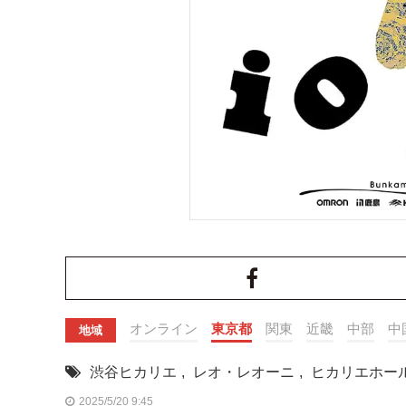
オンライン
東京都
関東
近畿
中部
中
地域
渋谷ヒカリエ
,
レオ・レオーニ
,
ヒカリエホー
2025/5/20 9:45