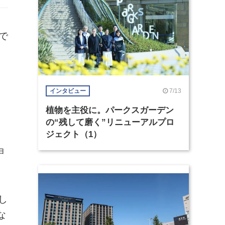
で
7/13
インタビュー
植物を主役に。パークスガーデン
、
の“残して磨く”リニューアルプロ
ジェクト（1）
ョ
し
な