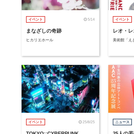
5/14
イベント
イベント
まなざしの奇跡
レオ・レ
ヒカリエホール
美術館「えき
25/8/25
イベント
ニュース
TOKYO::CYBERPUNK
25人の