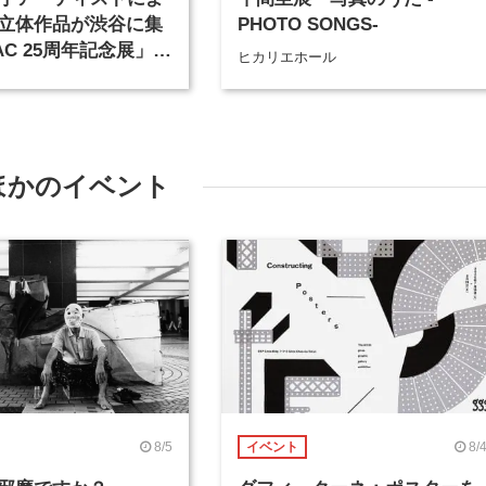
立体作品が渋谷に集
PHOTO SONGS-
AC 25周年記念展」が
ヒカリエホール
日から開催
ほかのイベント
8/5
8/
イベント