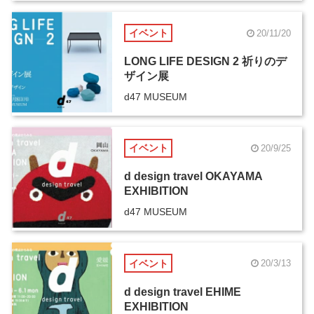
イベント
20/11/20
LONG LIFE DESIGN 2 祈りのデ
ザイン展
d47 MUSEUM
イベント
20/9/25
d design travel OKAYAMA
EXHIBITION
d47 MUSEUM
イベント
20/3/13
d design travel EHIME
EXHIBITION