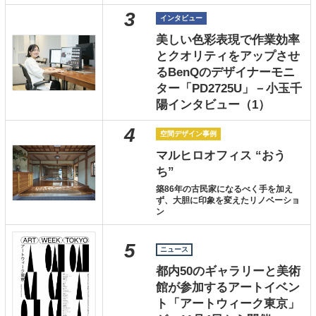
3
インタビュー
美しい色彩表現で作業効率
とクオリティをアップさせ
るBenQのデザイナーモニ
ター「PD2725U」－小玉千
陽インタビュー（1）
4
空間デザイン事例
マルヒロオフィス “おう
ち”
築86年の古民家になるべく手を加え
ず、大胆に印象を変えたリノベーショ
ン
5
ニュース
都内50のギャラリーと美術
館が参加するアートイベン
ト「アートウィーク東京」