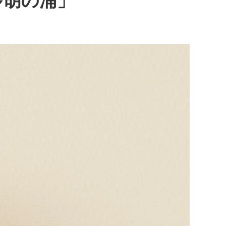
多胡の浦」