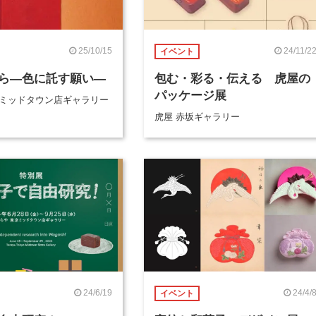
25/10/15
24/11/2
イベント
ら―色に託す願い―
包む・彩る・伝える 虎屋の
パッケージ展
京ミッドタウン店ギャラリー
虎屋 赤坂ギャラリー
24/6/19
24/4/
イベント