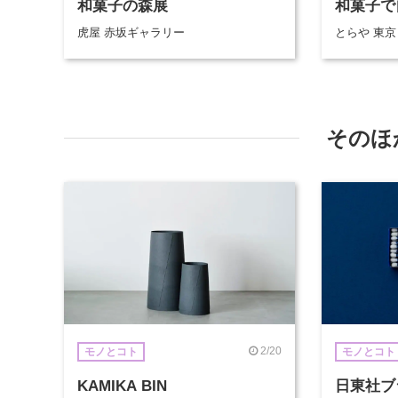
和菓子の森展
和菓子で
虎屋 赤坂ギャラリー
とらや 東
そのほ
2/20
モノとコト
モノとコト
KAMIKA BIN
日東社ブ