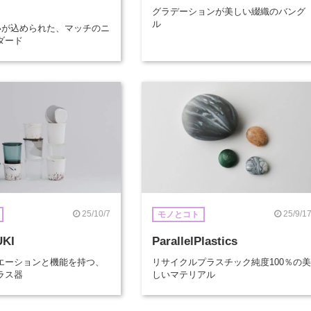
グラデーションが美しい綴織のバング
ル
想いが込められた、マッチのニ
ダード
25/10/7
25/9/1
モノとコト
UKI
ParallelPlastics
エーションと機能を持つ、
リサイクルプラスチック純度100％の美
ラス器
しいマテリアル