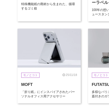
ーラベル
特殊機能紙の廃材から生まれた、循環
するゴミ箱
100年の
ュースタン
25/11/18
モノとコト
モノとコト
MOFT
FUTATS
「折り紙」にインスパイアされたパー
多様なバリ
ソナルオフィス用アクセサリー
蓋付きのガ