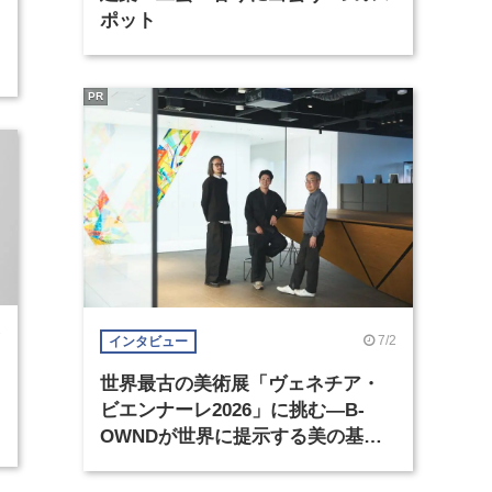
ポット
PR
7
7/2
インタビュー
世界最古の美術展「ヴェネチア・
ビエンナーレ2026」に挑む―B-
OWNDが世界に提示する美の基準
とは？（前編）