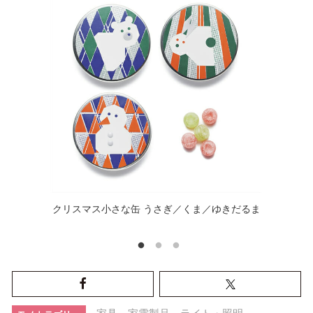
クリスマス小さな缶 うさぎ／くま／ゆきだるま