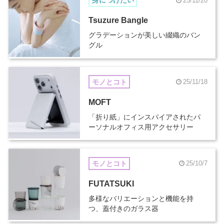
身につけたい
25/11/20
Tsuzure Bangle
グラデーションが美しい綴織のバン
グル
モノとコト
25/11/18
MOFT
「折り紙」にインスパイアされたパ
ーソナルオフィス用アクセサリー
モノとコト
25/10/7
FUTATSUKI
多様なバリエーションと機能を持
つ、蓋付きのガラス器