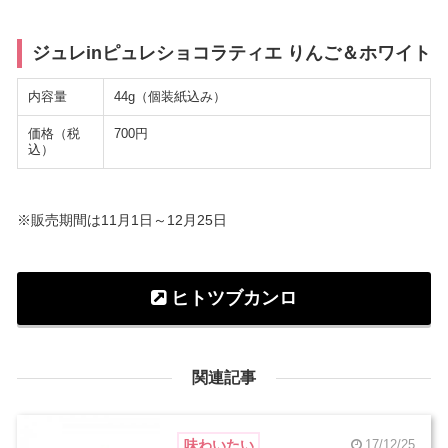
ジュレinピュレショコラティエ りんご＆ホワイト
内容量
44g（個装紙込み）
価格（税
700円
込）
※販売期間は11月1日～12月25日
ヒトツブカンロ
関連記事
味わいたい
17/12/25