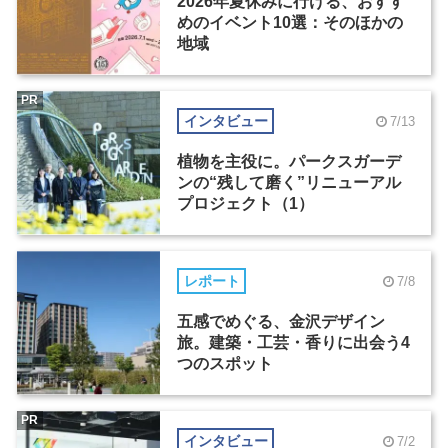
2026年夏休みに行ける、おすす
めのイベント10選：そのほかの
地域
PR
インタビュー
7/13
植物を主役に。パークスガーデ
ンの“残して磨く”リニューアル
プロジェクト（1）
レポート
7/8
五感でめぐる、金沢デザイン
旅。建築・工芸・香りに出会う4
つのスポット
PR
インタビュー
7/2