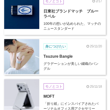
モノとコト
2/17
日東社ブランドマッチ ブルー
ラベル
100年の想いが込められた、マッチの
ニュースタンダード
身につけたい
25/11/20
Tsuzure Bangle
グラデーションが美しい綴織のバン
グル
モノとコト
25/11/18
MOFT
「折り紙」にインスパイアされたパ
ーソナルオフィス用アクセサリー