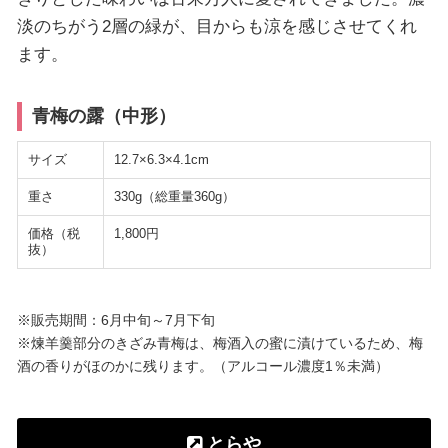
淡のちがう2層の緑が、目からも涼を感じさせてくれ
ます。
青梅の露（中形）
サイズ
12.7×6.3×4.1cm
重さ
330g（総重量360g）
価格（税
1,800円
抜）
※販売期間：6月中旬～7月下旬
※煉羊羹部分のきざみ青梅は、梅酒入の蜜に漬けているため、梅
酒の香りがほのかに残ります。（アルコール濃度1％未満）
とらや