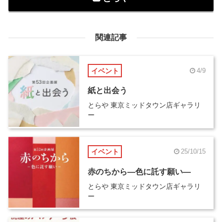
関連記事
イベント
4/9
紙と出会う
とらや 東京ミッドタウン店ギャラリ
ー
イベント
25/10/15
赤のちから―色に託す願い―
とらや 東京ミッドタウン店ギャラリ
ー