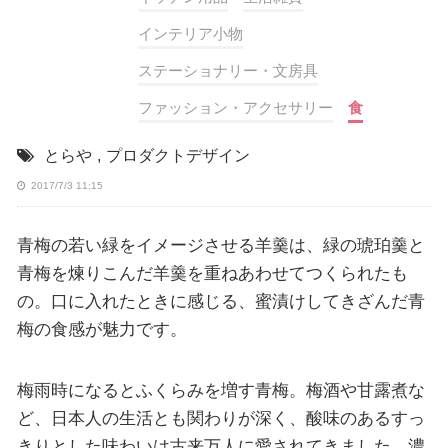
インテリア小物
ステーショナリー・文房具
ファッション・アクセサリー
食
とらや
,
プロダクトデザイン
2017/7/3 11:15
青梅の若い緑をイメージさせる羊羹は、緑の琥珀羹と
青梅を煉りこんだ羊羹を重ねあわせてつくられたも
の。口に入れたときに感じる、蜜漬けしてきざんだ青
梅の食感が魅力です。
梅雨時になるとふくらみを増す青梅。梅酒や甘露煮な
ど、日本人の生活とも関わりが深く、酸味のあるすっ
きりとした味わいは古来万人に愛されてきました。濃