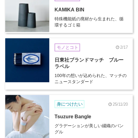
KAMIKA BIN
特殊機能紙の廃材から生まれた、循
環するゴミ箱
モノとコト
2/17
日東社ブランドマッチ ブルー
ラベル
100年の想いが込められた、マッチの
ニュースタンダード
身につけたい
25/11/20
Tsuzure Bangle
グラデーションが美しい綴織のバン
グル