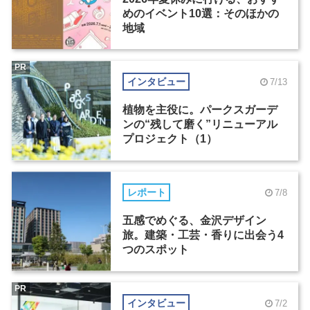
めのイベント10選：そのほかの
地域
PR
インタビュー
7/13
植物を主役に。パークスガーデ
ンの“残して磨く”リニューアル
プロジェクト（1）
レポート
7/8
五感でめぐる、金沢デザイン
旅。建築・工芸・香りに出会う4
つのスポット
PR
インタビュー
7/2