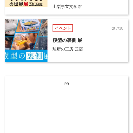
山梨県立文学館
イベント
7/30
模型の裏側 展
駿府の工房 匠宿
PR