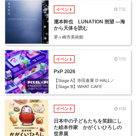
イベント
7/31
瀧本幹也 LUNATION 朔望 ―海
から天体を読む
茅ヶ崎市美術館
イベント
7/31
PxP 2026
【Stage A】寺田倉庫 D HALL／
【Stage B】WHAT CAFE
イベント
7/30
日本中の子どもたちを笑顔にし
た絵本作家 かがくいひろしの
世界展