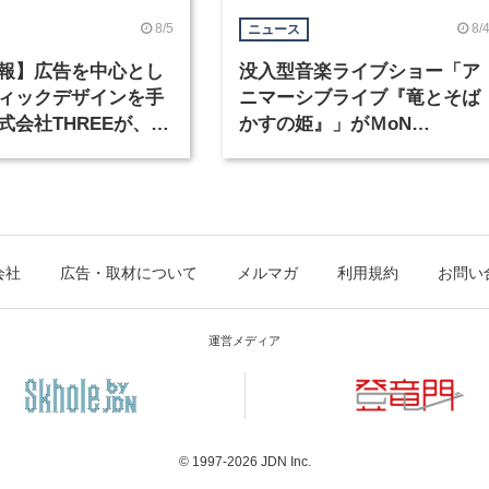
8/5
8/
ニュース
報】広告を中心とし
没入型音楽ライブショー「ア
ィックデザインを手
ニマーシブライブ『竜とそば
式会社THREEが、グ
かすの姫』」がＭoN
クデザイナーを募集
Takanawaで開催
会社
広告・取材について
メルマガ
利用規約
お問い
運営メディア
© 1997-2026
JDN Inc.