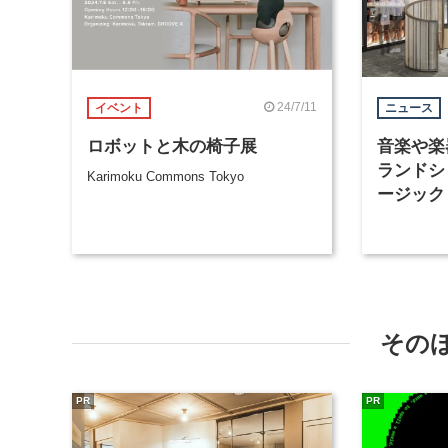
24/7/11
イベント
ニュース
ロボットと木の椅子展
音楽や楽
ランドシ
Karimoku Commons Tokyo
ージック
が6月6
その
PR
PR