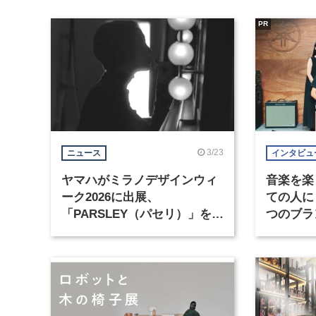
PR
3/23
ニュース
インタビュ
ヤマハがミラノデザインウィ
音楽を楽
ーク2026に出展、
ての人に
「PARSLEY（パセリ）」をタ
つのブラ
イトルに新作6点を展示