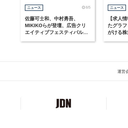
8/5
ニュース
ニュース
佐藤可士和、中村勇吾、
【求人情
MIKIKOらが登壇、広告クリ
たグラフ
エイティブフェスティバル
がける株
「虎ノ門広告祭」の第2回が開
ラフィッ
催
運営