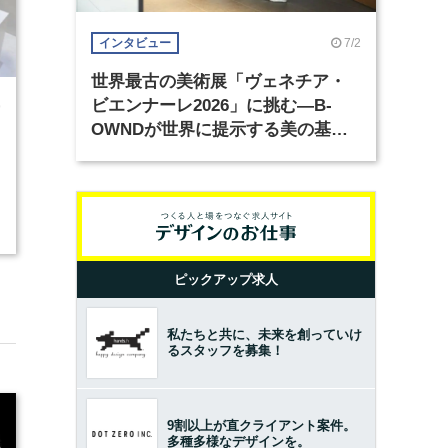
7/2
インタビュー
世界最古の美術展「ヴェネチア・
ビエンナーレ2026」に挑む―B-
9
OWNDが世界に提示する美の基準
とは？（前編）
ピックアップ求人
私たちと共に、未来を創っていけ
るスタッフを募集！
9割以上が直クライアント案件。
多種多様なデザインを。