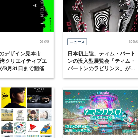
8/6
8/
ニュース
のデザイン見本市
日本初上陸、ティム・バート
6台湾クリエイティブエ
ンの没入型展覧会「ティム・
が8月31日まで開催
バートンのラビリンス」が東
京・豊洲で開催