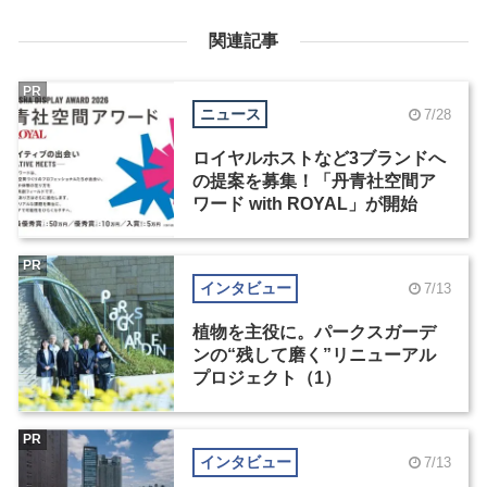
関連記事
PR
ニュース
7/28
ロイヤルホストなど3ブランドへ
の提案を募集！「丹青社空間ア
ワード with ROYAL」が開始
PR
インタビュー
7/13
植物を主役に。パークスガーデ
ンの“残して磨く”リニューアル
プロジェクト（1）
PR
インタビュー
7/13