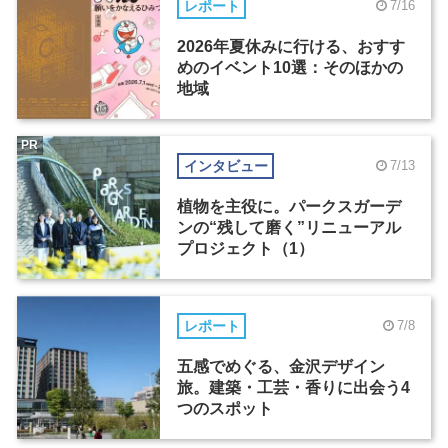
レポート
7/16
2026年夏休みに行ける、おすす
めのイベント10選：そのほかの
地域
PR
インタビュー
7/13
植物を主役に。パークスガーデ
ンの“残して磨く”リニューアル
プロジェクト（1）
レポート
7/8
五感でめぐる、金沢デザイン
旅。建築・工芸・香りに出会う4
つのスポット