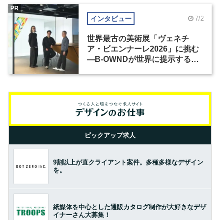
PR
インタビュー
7/2
世界最古の美術展「ヴェネチ
ア・ビエンナーレ2026」に挑む
―B-OWNDが世界に提示する美
の基準とは？（前編）
ピックアップ求人
9割以上が直クライアント案件。多種多様なデザイン
を。
紙媒体を中心とした通販カタログ制作が大好きなデザ
イナーさん大募集！