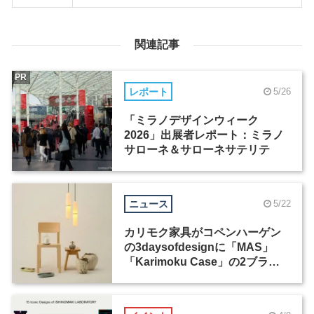
関連記事
PR
レポート
5/26
「ミラノデザインウィーク
2026」出展者レポート：ミラノ
サローネ＆サローネサテリテ
ニュース
5/22
カリモク家具がコペンハーゲン
の3daysofdesignに「MAS」
「Karimoku Case」の2ブラン
ド出展