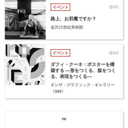
イベント
8/5
路上、お邪魔ですか？
金沢21世紀美術館
イベント
8/4
ダフィ・クーネ：ポスターを構
築する ―形をつくる、版をつく
る、表現をつくる―
ギンザ・グラフィック・ギャラリー
（ggg）
PR