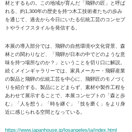
材とするもの。この地域が育んだ「飛騨の匠」と呼ば
れる、約1,300年の歴史を持つ木工技術者たちの歩み
を通じて、過去から今日にいたる伝統工芸のコンセプ
トやライフスタイルを発信する。
本展の導入部分では、飛騨の自然環境や文化背景、森
林との関わりなど、「飛騨が日本の中でどのような意
味を持つ場所なのか？」ということを切り口に解説。
続くメインギャラリーでは、家具メーカー・飛驒産業
の製品と飛騨の伝統工芸を中心に、飛騨匠のモノづく
りを紹介する。製品にとどまらず、素材や製作工程を
あわせて展示することで、本展コンセプトの「森と歩
む」「人を想う」「時を継ぐ」「技を磨く」をより身
近に感じられる空間となっている。
https://www.japanhouse.jp/losangeles/ja/index.html