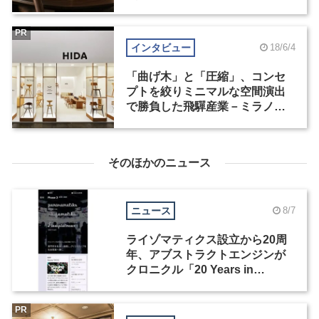
PR
インタビュー
18/6/4
「曲げ木」と「圧縮」、コンセ
プトを絞りミニマルな空間演出
で勝負した飛驒産業－ミラノデ
ザインウィーク2018
そのほかのニュース
ニュース
8/7
ライゾマティクス設立から20周
年、アブストラクトエンジンが
クロニクル「20 Years in
Motion」を公開
PR