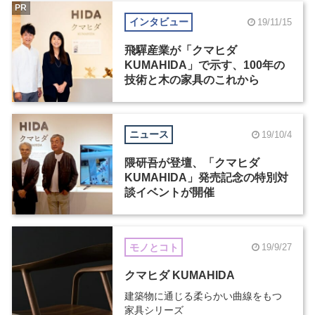
PR
インタビュー
19/11/15
飛驒産業が「クマヒダ
KUMAHIDA」で示す、100年の
技術と木の家具のこれから
ニュース
19/10/4
隈研吾が登壇、「クマヒダ
KUMAHIDA」発売記念の特別対
談イベントが開催
モノとコト
19/9/27
クマヒダ KUMAHIDA
建築物に通じる柔らかい曲線をもつ
家具シリーズ