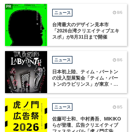
PR
ニュース
8/6
台湾最大のデザイン見本市
「2026台湾クリエイティブエキ
スポ」が8月31日まで開催
ニュース
8/6
日本初上陸、ティム・バートン
の没入型展覧会「ティム・バー
トンのラビリンス」が東京・豊
洲で開催
ニュース
8/5
佐藤可士和、中村勇吾、MIKIKO
らが登壇、広告クリエイティブ
フェスティバル「虎ノ門広告