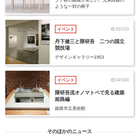
ブナ材の曲線が美しい、兄弟姉妹の
ような一対の椅子
イベント
25/1/23
丹下健三と隈研吾 二つの国立
競技場
デザインギャラリー1953
イベント
24/10/4
隈研吾流オノマトペで見る建築
姫路編
姫路市立美術館
そのほかのニュース