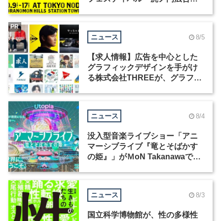
祭」の第2回が開催
PR
ニュース
8/5
【求人情報】広告を中心とした
グラフィックデザインを手がけ
る株式会社THREEが、グラフィ
ックデザイナーを募集
ニュース
8/4
没入型音楽ライブショー「アニ
マーシブライブ『竜とそばかす
の姫』」がＭoN Takanawaで開
催
ニュース
8/3
国立科学博物館が、性の多様性