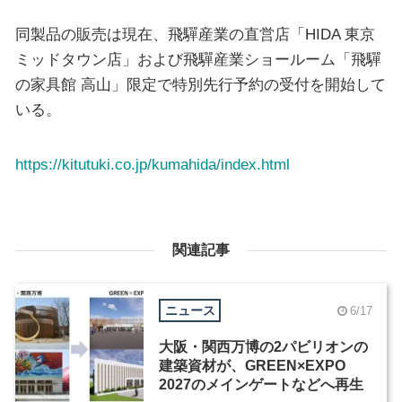
同製品の販売は現在、飛驒産業の直営店「HIDA 東京
ミッドタウン店」および飛驒産業ショールーム「飛驒
の家具館 高山」限定で特別先行予約の受付を開始して
いる。
https://kitutuki.co.jp/kumahida/index.html
関連記事
ニュース
6/17
大阪・関西万博の2パビリオンの
建築資材が、GREEN×EXPO
2027のメインゲートなどへ再生