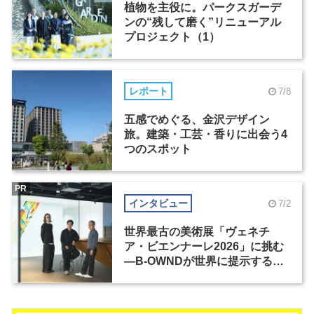
植物を主役に。パークスガーデ
ンの“残して磨く”リニューアル
プロジェクト（1）
レポート
7/8
五感でめぐる、金沢デザイン
旅。建築・工芸・香りに出会う4
つのスポット
PR
インタビュー
7/2
世界最古の美術展「ヴェネチ
ア・ビエンナーレ2026」に挑む
―B-OWNDが世界に提示する美
の基準とは？（前編）