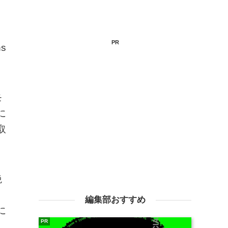
PR
s
モ
に
取
絶
し
編集部おすすめ
に
PR