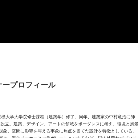
ナープロフィール
東京電機大学大学院修士課程（建築学）修了。同年、建築家の中村竜治に師
ITSUを設立。建築、デザイン、アートの領域をボーダレスに考え、環境と風
現象、空間に影響を与える事象に焦点を当てた設計を特徴としている。
展や、海外メーカーとコラボレーションするなど、国内外問わずプロジ