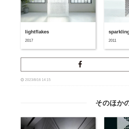
lightflakes
sparklin
2017
2011
2023/8/16 14:15
そのほか