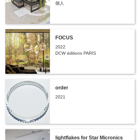
個人
FOCUS
2022
DCW éditions PARIS
order
2021
lightflakes for Star Micronics