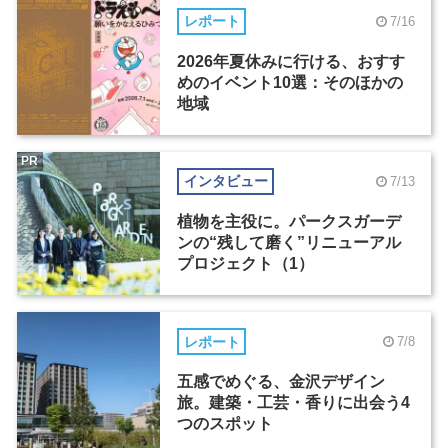
レポート
7/16
2026年夏休みに行ける、おすす
めのイベント10選：そのほかの
地域
PR
インタビュー
7/13
植物を主役に。パークスガーデ
ンの“残して磨く”リニューアル
プロジェクト（1）
レポート
7/8
五感でめぐる、金沢デザイン
旅。建築・工芸・香りに出会う4
つのスポット