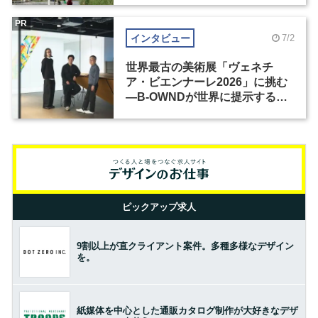
PR
インタビュー
7/2
世界最古の美術展「ヴェネチ
ア・ビエンナーレ2026」に挑む
―B-OWNDが世界に提示する美
の基準とは？（前編）
ピックアップ求人
9割以上が直クライアント案件。多種多様なデザイン
を。
紙媒体を中心とした通販カタログ制作が大好きなデザ