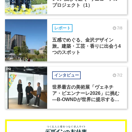
プロジェクト（1）
レポート
7/8
五感でめぐる、金沢デザイン
旅。建築・工芸・香りに出会う4
つのスポット
PR
インタビュー
7/2
世界最古の美術展「ヴェネチ
ア・ビエンナーレ2026」に挑む
―B-OWNDが世界に提示する美
の基準とは？（前編）