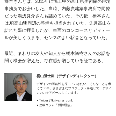
橋本さんとは、2015年に施工中の富山県美術館の現場
事務所でお会いした。当時、内藤廣建築事務所で同僚
だった湯浅良介さんも詰めていた。その後、橋本さん
はJR高山駅周辺の整備も担当されていた。先月高山を
訪れた際に拝見したが、東西のコンコースとディテー
ルが美しく収まる、センスのよい駅舎となっていた。
最近、まわりの友人や知人から橋本尚樹さんのお話を
聞く機会が増えた。存在感が増している証である。
桐山登士樹
（デザインディレクター）
デザインの可能性を探っていきたい。そんなことを考
えて30年。さまざまなプロジェクトを通じて、デザイ
ンの力をアピールしています。
● Twitter @kiriyama_trunk
● 連載コラム「樹幹通信」