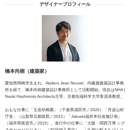
デザイナープロフィール
橋本尚樹（建築家）
愛知県岡崎市生まれ。Ateliers Jean Nouvel、内藤廣建築設計事務
所を経て、橋本尚樹建築設計事務所として活動開始。現在はNHA |
Naoki Hashimoto Architects主宰。京都先端科学大学客員准教授。
おもな仕事に「玉造幼稚園」（千葉県成田市／2020）「丹波山村
庁舎」（山梨県北都留郡／2022）「Jakuets福井本社改修計画」
（福井県敦賀市／2019）。進行中の仕事に「大阪・関西万博 シグ
ネチャーパビリオン」（2025竣工予定）、「久御山町まちづくり