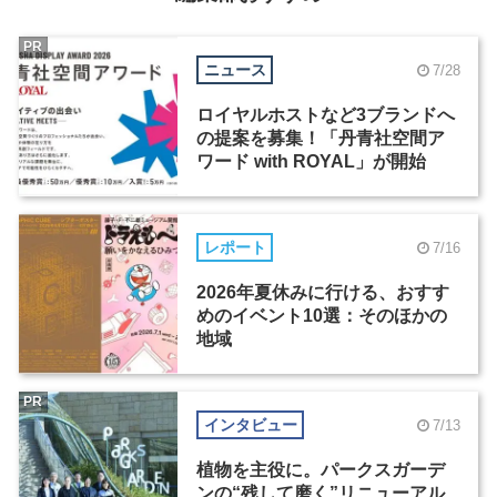
PR
ニュース
7/28
ロイヤルホストなど3ブランドへ
の提案を募集！「丹青社空間ア
ワード with ROYAL」が開始
レポート
7/16
2026年夏休みに行ける、おすす
めのイベント10選：そのほかの
地域
PR
インタビュー
7/13
植物を主役に。パークスガーデ
ンの“残して磨く”リニューアル