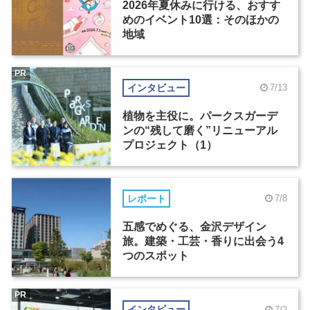
2026年夏休みに行ける、おすす
めのイベント10選：そのほかの
地域
PR
インタビュー
7/13
植物を主役に。パークスガーデ
ンの“残して磨く”リニューアル
プロジェクト（1）
レポート
7/8
五感でめぐる、金沢デザイン
旅。建築・工芸・香りに出会う4
つのスポット
PR
インタビュー
7/2