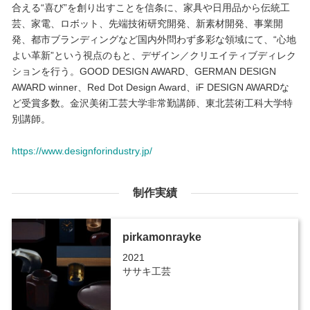
合える“喜び”を創り出すことを信条に、家具や日用品から伝統工
芸、家電、ロボット、先端技術研究開発、新素材開発、事業開
発、都市ブランディングなど国内外問わず多彩な領域にて、“心地
よい革新”という視点のもと、デザイン／クリエイティブディレク
ションを行う。GOOD DESIGN AWARD、GERMAN DESIGN
AWARD winner、Red Dot Design Award、iF DESIGN AWARDな
ど受賞多数。金沢美術工芸大学非常勤講師、東北芸術工科大学特
別講師。
https://www.designforindustry.jp/
制作実績
pirkamonrayke
2021
ササキ工芸