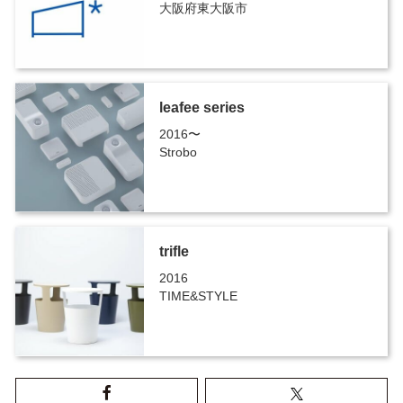
大阪府東大阪市
leafee series
2016〜
Strobo
trifle
2016
TIME&STYLE