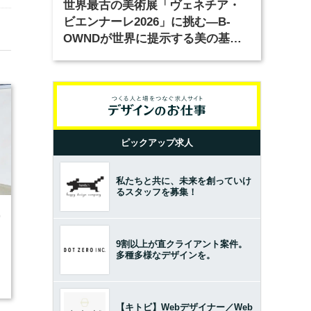
世界最古の美術展「ヴェネチア・
ビエンナーレ2026」に挑む―B-
OWNDが世界に提示する美の基準
とは？（前編）
ピックアップ求人
私たちと共に、未来を創っていけ
るスタッフを募集！
0
9割以上が直クライアント案件。
多種多様なデザインを。
【キトビ】Webデザイナー／Web