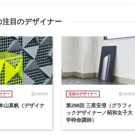
の注目のデザイナー
24/4/10
24/3/2
イナー
注目のデザイナー
回 本山真帆（デザイナ
第298回 三星安澄（グラフィ
ックデザイナー／昭和女子大
学特命講師）