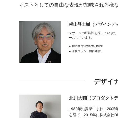
ィストとしての自由な表現が加味される様
桐山登士樹
（デザインデ
デザインの可能性を探っていきた
ールしています。
● Twitter @kiriyama_trunk
● 連載コラム「樹幹通信」
デザイ
北川大輔（プロダクト
1982年滋賀県生まれ。20
を経て、2015年に株式会社DE