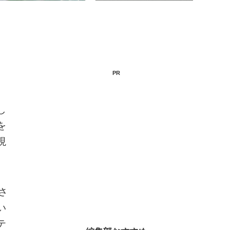
PR
し
を
現
さ
い
テ