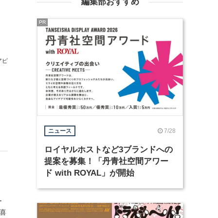
編集部おすすめ
PR
アピ
7/28
ニュース
ロイヤルホストなど3ブランドへの
提案を募集！「丹青社空間アワー
ド with ROYAL」が開始
ー
“喜