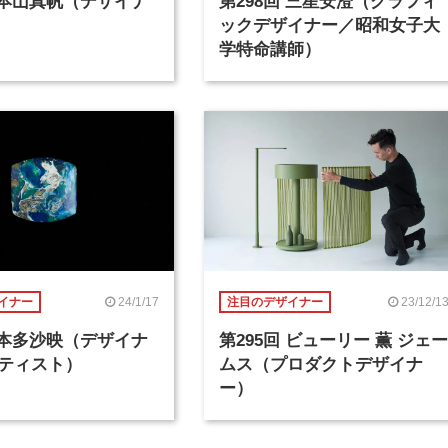
回 本山真帆（デザイナ
第298回 三星安澄（グラフィ
ックデザイナー／昭和女子大
学特命講師）
24/1/17
23/12/1
イナー
注目のデザイナー
回 本多沙映（デザイナ
第295回 ビューリー 薫 ジェー
ティスト）
ムス（プロダクトデザイナ
ー）