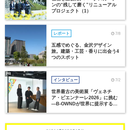
ンの“残して磨く”リニューアル
プロジェクト（1）
レポート
7/8
五感でめぐる、金沢デザイン
旅。建築・工芸・香りに出会う4
つのスポット
PR
インタビュー
7/2
世界最古の美術展「ヴェネチ
ア・ビエンナーレ2026」に挑む
―B-OWNDが世界に提示する美
の基準とは？（前編）