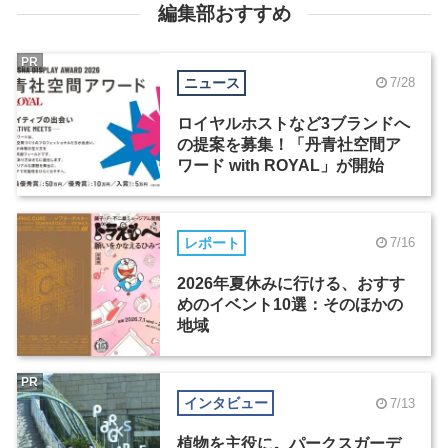
編集部おすすめ
PR
ニュース
7/28
ロイヤルホストなど3ブランドへ
の提案を募集！「丹青社空間ア
ワード with ROYAL」が開始
レポート
7/16
2026年夏休みに行ける、おすす
めのイベント10選：そのほかの
地域
PR
インタビュー
7/13
植物を主役に。パークスガーデ