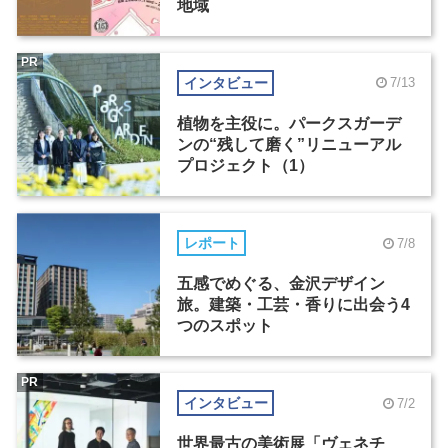
地域
PR
インタビュー
7/13
植物を主役に。パークスガーデ
ンの“残して磨く”リニューアル
プロジェクト（1）
レポート
7/8
五感でめぐる、金沢デザイン
旅。建築・工芸・香りに出会う4
つのスポット
PR
インタビュー
7/2
世界最古の美術展「ヴェネチ