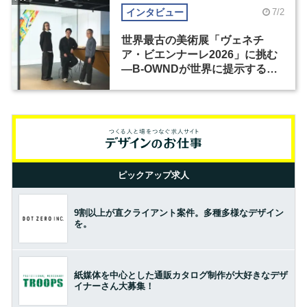
インタビュー
7/2
世界最古の美術展「ヴェネチ
ア・ビエンナーレ2026」に挑む
―B-OWNDが世界に提示する美
の基準とは？（前編）
ピックアップ求人
9割以上が直クライアント案件。多種多様なデザイン
を。
紙媒体を中心とした通販カタログ制作が大好きなデザ
イナーさん大募集！