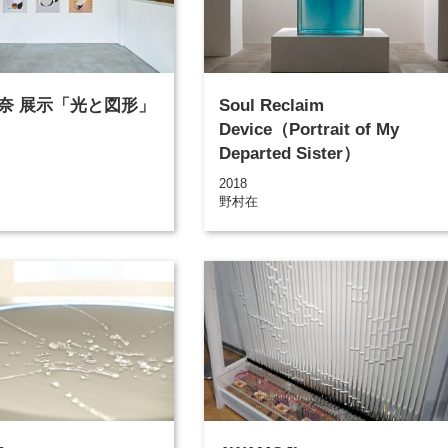
奈 展示「光と図形」
Soul Reclaim
Device（Portrait of My
Departed Sister）
2018
野村在