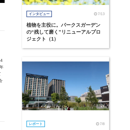
7/13
インタビュー
植物を主役に。パークスガーデン
の“残して磨く”リニューアルプロ
ジェクト（1）
4
年
て
を
7/8
レポート