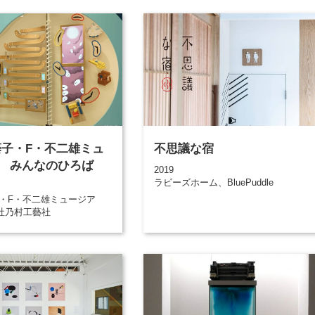
藤子・F・不二雄ミュ
不思議な宿
 みんなのひろば
2019
ラビーズホーム、BluePuddle
子・F・不二雄ミュージア
社乃村工藝社