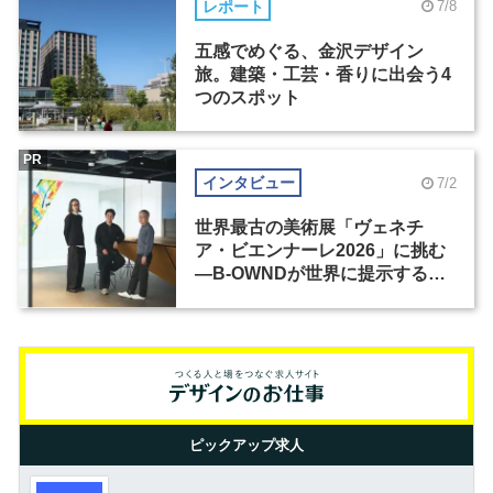
レポート
7/8
五感でめぐる、金沢デザイン
旅。建築・工芸・香りに出会う4
つのスポット
PR
インタビュー
7/2
世界最古の美術展「ヴェネチ
ア・ビエンナーレ2026」に挑む
―B-OWNDが世界に提示する美
の基準とは？（前編）
ピックアップ求人