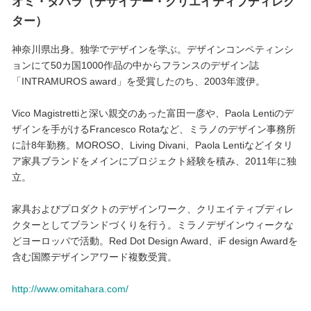
オミ・タハラ（デザイナー・クリエイティブディレク
ター）
神奈川県出身。独学でデザインを学ぶ。デザインコンペティンシ
ョンにて50カ国1000作品の中からフランスのデザイン誌
「INTRAMUROS award」を受賞したのち、2003年渡伊。
Vico Magistrettiと深い親交のあった富田一彦や、Paola Lentiのデ
ザインを手がけるFrancesco Rotaなど、ミラノのデザイン事務所
に計8年勤務。MOROSO、Living Divani、Paola Lentiなどイタリ
ア家具ブランドをメインにプロジェクト経験を積み、2011年に独
立。
家具およびプロダクトのデザインワーク、クリエイティブディレ
クターとしてブランドづくりを行う。ミラノデザインウィークな
どヨーロッパで活動。Red Dot Design Award、iF design Awardを
含む国際デザインアワード複数受賞。
http://www.omitahara.com/