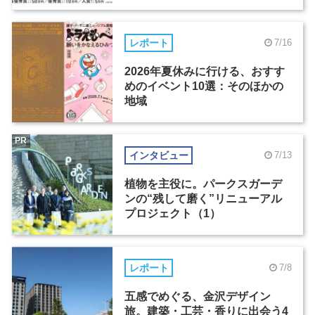
レポート
7/16
2026年夏休みに行ける、おすす
めのイベント10選：そのほかの
地域
PR
インタビュー
7/13
植物を主役に。パークスガーデ
ンの“残して磨く”リニューアル
プロジェクト（1）
レポート
7/8
五感でめぐる、金沢デザイン
旅。建築・工芸・香りに出会う4