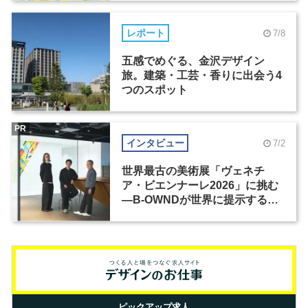
レポート
7/8
五感でめぐる、金沢デザイン
旅。建築・工芸・香りに出会う4
つのスポット
PR
インタビュー
7/2
世界最古の美術展「ヴェネチ
ア・ビエンナーレ2026」に挑む
―B-OWNDが世界に提示する美
の基準とは？（前編）
ピックアップ求人