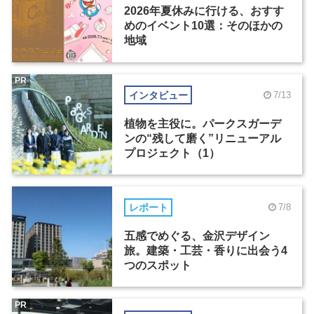
2026年夏休みに行ける、おすす
めのイベント10選：そのほかの
地域
PR
インタビュー
7/13
植物を主役に。パークスガーデ
ンの“残して磨く”リニューアル
プロジェクト（1）
レポート
7/8
五感でめぐる、金沢デザイン
旅。建築・工芸・香りに出会う4
つのスポット
PR