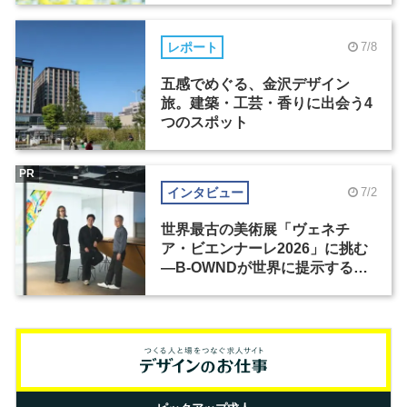
レポート
7/8
五感でめぐる、金沢デザイン
旅。建築・工芸・香りに出会う4
つのスポット
PR
インタビュー
7/2
世界最古の美術展「ヴェネチ
ア・ビエンナーレ2026」に挑む
―B-OWNDが世界に提示する美
の基準とは？（前編）