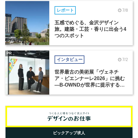
レポート
7/8
五感でめぐる、金沢デザイン
旅。建築・工芸・香りに出会う4
つのスポット
PR
インタビュー
7/2
世界最古の美術展「ヴェネチ
ア・ビエンナーレ2026」に挑む
―B-OWNDが世界に提示する美
の基準とは？（前編）
ピックアップ求人