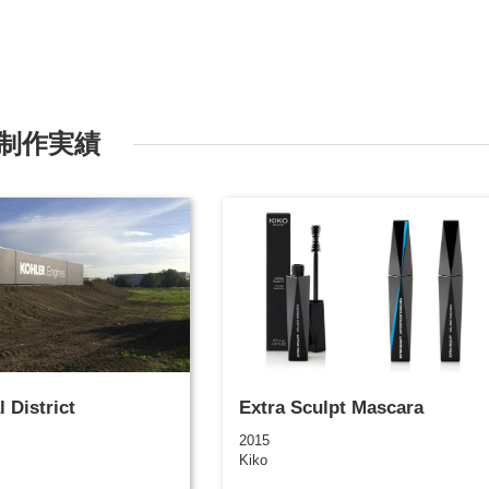
m
制作実績
l District
Extra Sculpt Mascara
2015
Kiko