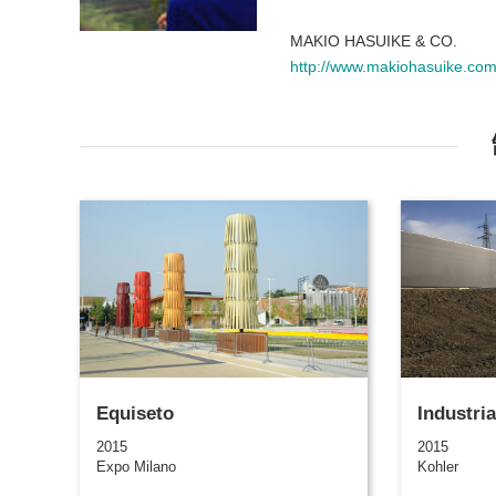
MAKIO HASUIKE & CO.
http://www.makiohasuike.co
Equiseto
Industria
2015
2015
Expo Milano
Kohler