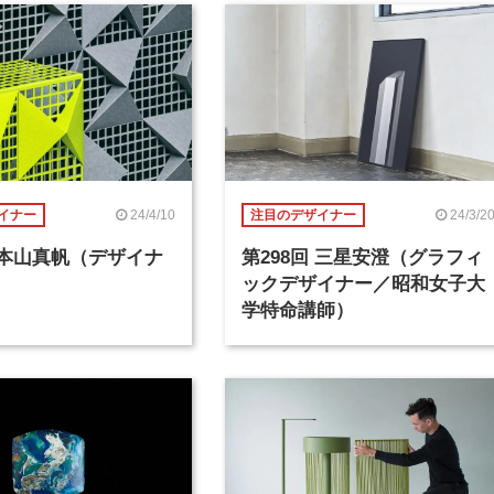
24/4/10
24/3/2
イナー
注目のデザイナー
回 本山真帆（デザイナ
第298回 三星安澄（グラフィ
ックデザイナー／昭和女子大
学特命講師）