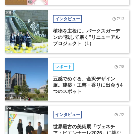
PR
インタビュー
7/13
植物を主役に。パークスガーデ
ンの“残して磨く”リニューアル
プロジェクト（1）
レポート
7/8
五感でめぐる、金沢デザイン
旅。建築・工芸・香りに出会う4
つのスポット
PR
インタビュー
7/2
世界最古の美術展「ヴェネチ
ア・ビエンナーレ2026」に挑む