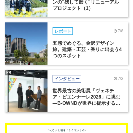
ンの“残して磨く”リニューアル
プロジェクト（1）
レポート
7/8
五感でめぐる、金沢デザイン
旅。建築・工芸・香りに出会う4
つのスポット
PR
インタビュー
7/2
世界最古の美術展「ヴェネチ
ア・ビエンナーレ2026」に挑む
―B-OWNDが世界に提示する美
の基準とは？（前編）