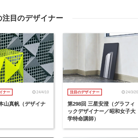
の注目のデザイナー
24/4/10
24/3/2
イナー
注目のデザイナー
回 本山真帆（デザイナ
第298回 三星安澄（グラフィ
ックデザイナー／昭和女子大
学特命講師）