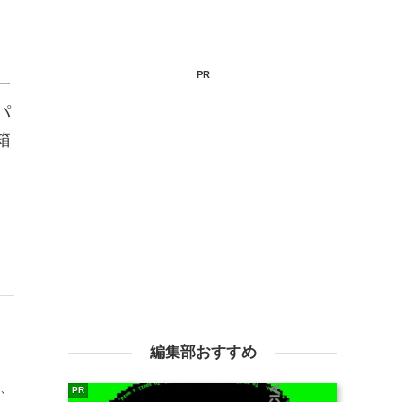
PR
一
パ
箱
。
編集部おすすめ
て、
PR