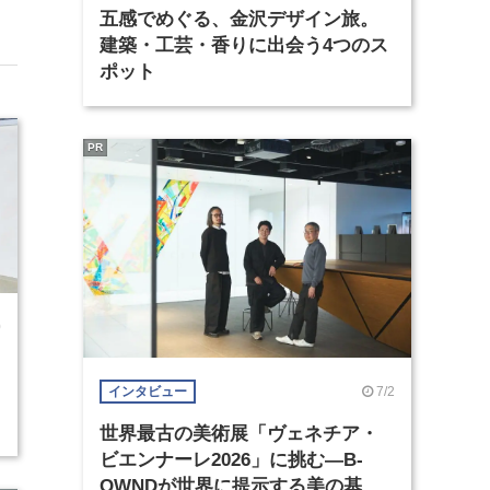
五感でめぐる、金沢デザイン旅。
建築・工芸・香りに出会う4つのス
ポット
PR
0
7/2
インタビュー
世界最古の美術展「ヴェネチア・
ビエンナーレ2026」に挑む―B-
OWNDが世界に提示する美の基準