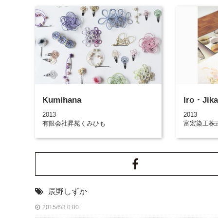
Kumihana
Iro・Jik
2013
2013
有限会社昇苑くみひも
富宏染工株
辰野しずか
2015/6/3 0:00