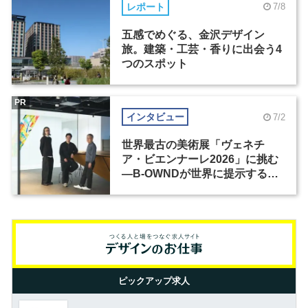
レポート
7/8
五感でめぐる、金沢デザイン
旅。建築・工芸・香りに出会う4
つのスポット
PR
インタビュー
7/2
世界最古の美術展「ヴェネチ
ア・ビエンナーレ2026」に挑む
―B-OWNDが世界に提示する美
の基準とは？（前編）
ピックアップ求人