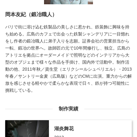
岡本友紀（鍛冶職人）
パリで街に溶け込む鉄製品の美しさに惹かれ、鉄装飾に興味を持
ち始める。広島のカフェで出会った鉄製シャンデリアに一目惚れ
をし作者の鍛冶職人に弟子入りを志願。証券会社の営業担当から
一転、鍛冶の世界へ。故師匠の元で10年間修行し、独立。広島の
アトリエを拠点にオーダーメイドで照明などのインテリアから大
型のオブジェまで様々な作品を手掛け、国内外で活動中。制作活
動の他、2011年秋／資生堂（エリクシールシュペリエル）・2013
年春／サントリー金麦（広島版）などのCMに出演。重力からの解
放を感じさせる軽やかで柔らかな表現で日々、鉄が持つ可能性に
挑戦している。
制作実績
湖炎舞花