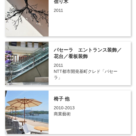
宿り木
2011
パセーラ エントランス装飾／
花台／看板装飾
2011
NTT都市開発基町クレド「パセー
ラ」
椅子 他
2010-2013
商業藝術