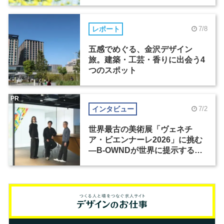
レポート
7/8
五感でめぐる、金沢デザイン
旅。建築・工芸・香りに出会う4
つのスポット
PR
インタビュー
7/2
世界最古の美術展「ヴェネチ
ア・ビエンナーレ2026」に挑む
―B-OWNDが世界に提示する美
の基準とは？（前編）