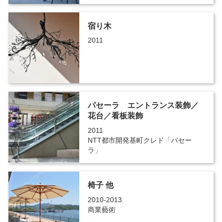
宿り木
2011
パセーラ エントランス装飾／
花台／看板装飾
2011
NTT都市開発基町クレド「パセー
ラ」
椅子 他
2010-2013
商業藝術