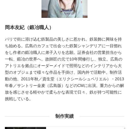
岡本友紀（鍛冶職人）
パリで街に溶け込む鉄製品の美しさに惹かれ、鉄装飾に興味を持
ち始める。広島のカフェで出会った鉄製シャンデリアに一目惚れ
をし作者の鍛冶職人に弟子入りを志願。証券会社の営業担当から
一転、鍛冶の世界へ。故師匠の元で10年間修行し、独立。広島の
アトリエを拠点にオーダーメイドで照明などのインテリアから大
型のオブジェまで様々な作品を手掛け、国内外で活動中。制作活
動の他、2011年秋／資生堂（エリクシールシュペリエル）・2013
年春／サントリー金麦（広島版）などのCMに出演。重力からの解
放を感じさせる軽やかで柔らかな表現で日々、鉄が持つ可能性に
挑戦している。
制作実績