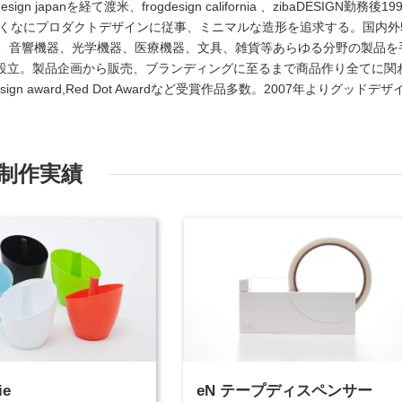
 japanを経て渡米、frogdesign california 、zibaDESIGN勤務後19
たくなにプロダクトデザインに従事、ミニマルな造形を追求する。国内外
、音響機器、光学機器、医療機器、文具、雑貨等あらゆる分野の製品を
lifeを設立。製品企画から販売、ブランディングに至るまで商品作り全てに関
gn award,Red Dot Awardなど受賞作品多数。2007年よりグッドデザ
制作実績
ie
eN テープディスペンサー