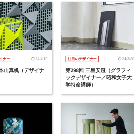
24/4/10
24/3/2
イナー
注目のデザイナー
回 本山真帆（デザイナ
第298回 三星安澄（グラフィ
ックデザイナー／昭和女子大
学特命講師）