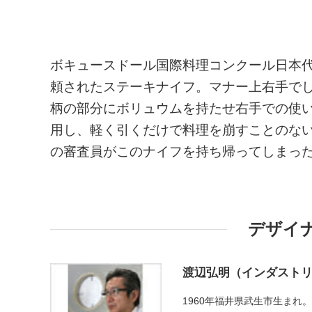
ボキュースドール国際料理コンクール日本
頼されたステーキナイフ。マナー上右手で
柄の部分にボリュウムを持たせ右手での使
用し、軽く引くだけで料理を崩すことのな
の審査員がこのナイフを持ち帰ってしまっ
デザイ
渡辺弘明（インダスト
1960年福井県武生市生ま