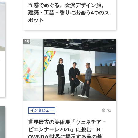
五感でめぐる、金沢デザイン旅。
建築・工芸・香りに出会う4つのス
ポット
PR
0
7/2
インタビュー
世界最古の美術展「ヴェネチア・
ビエンナーレ2026」に挑む―B-
OWNDが世界に提示する美の基準