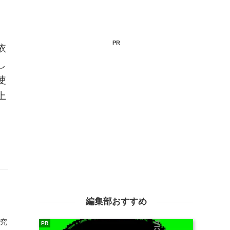
PR
依
し
使
上
編集部おすすめ
研究
PR