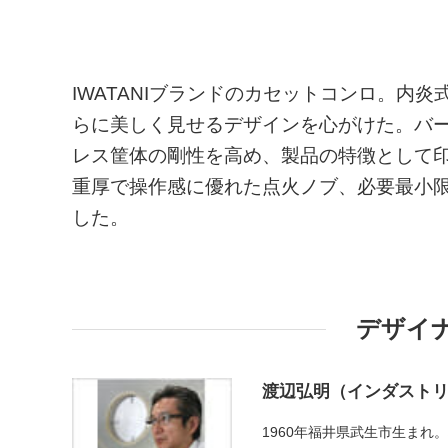
IWATANIブランドのカセットコンロ。内
らに美しく見せるデザインを心がけた。バ
レス筐体の剛性を高め、製品の特徴として
重厚で操作感に優れた点火ノブ、必要最小
した。
デザイ
渡辺弘明（インダスト
1960年福井県武生市生ま