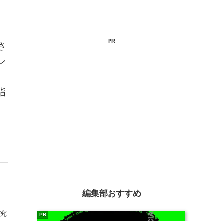
PR
さ
ン
、
指
編集部おすすめ
研究
PR