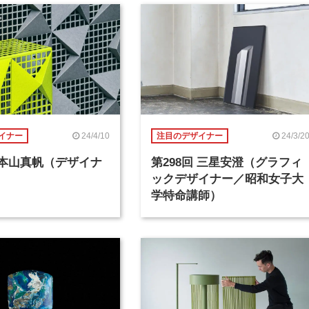
24/4/10
24/3/2
イナー
注目のデザイナー
回 本山真帆（デザイナ
第298回 三星安澄（グラフィ
ックデザイナー／昭和女子大
学特命講師）