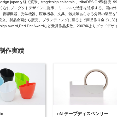
 japanを経て渡米、frogdesign california 、zibaDESIGN勤務後19
たくなにプロダクトデザインに従事、ミニマルな造形を追求する。国内外
、音響機器、光学機器、医療機器、文具、雑貨等あらゆる分野の製品を
lifeを設立。製品企画から販売、ブランディングに至るまで商品作り全てに関
gn award,Red Dot Awardなど受賞作品多数。2007年よりグッドデザ
制作実績
ie
eN テープディスペンサー