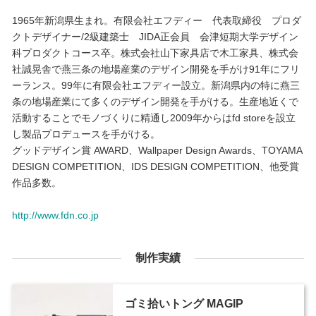
1965年新潟県生まれ。有限会社エフディー 代表取締役 プロダ
クトデザイナー/2級建築士 JIDA正会員 会津短期大学デザイン
科プロダクトコース卒。株式会社山下家具店で木工家具、株式会
社誠晃舎で燕三条の地場産業のデザイン開発を手がけ91年にフリ
ーランス。99年に有限会社エフディー設立。新潟県内の特に燕三
条の地場産業にて多くのデザイン開発を手がける。生産地近くで
活動することでモノづくりに精通し2009年からはfd storeを設立
し製品プロデュースを手がける。
グッドデザイン賞 AWARD、Wallpaper Design Awards、TOYAMA
DESIGN COMPETITION、IDS DESIGN COMPETITION、他受賞
作品多数。
http://www.fdn.co.jp
制作実績
ゴミ拾いトング MAGIP