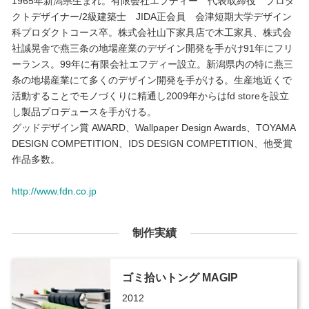
1965年新潟県生まれ。有限会社エフディー 代表取締役 プロダ
クトデザイナー/2級建築士 JIDA正会員 会津短期大学デザイン
科プロダクトコース卒。株式会社山下家具店で木工家具、株式会
社誠晃舎で燕三条の地場産業のデザイン開発を手がけ91年にフリ
ーランス。99年に有限会社エフディー設立。新潟県内の特に燕三
条の地場産業にて多くのデザイン開発を手がける。生産地近くで
活動することでモノづくりに精通し2009年からはfd storeを設立
し製品プロデュースを手がける。
グッドデザイン賞 AWARD、Wallpaper Design Awards、TOYAMA
DESIGN COMPETITION、IDS DESIGN COMPETITION、他受賞
作品多数。
http://www.fdn.co.jp
制作実績
ゴミ拾いトング MAGIP
2012