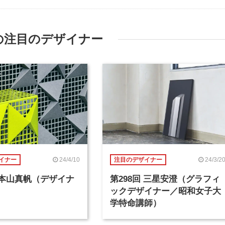
の注目のデザイナー
24/4/10
24/3/2
イナー
注目のデザイナー
回 本山真帆（デザイナ
第298回 三星安澄（グラフィ
ックデザイナー／昭和女子大
学特命講師）