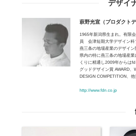
デザイ
萩野光宣（プロダクト
1965年新潟県生まれ。有限
員 会津短期大学デザイン科
燕三条の地場産業のデザイン
県内の特に燕三条の地場産業
くりに精通し2009年からはf
グッドデザイン賞 AWARD、Wallp
DESIGN COMPETITIO
http://www.fdn.co.jp