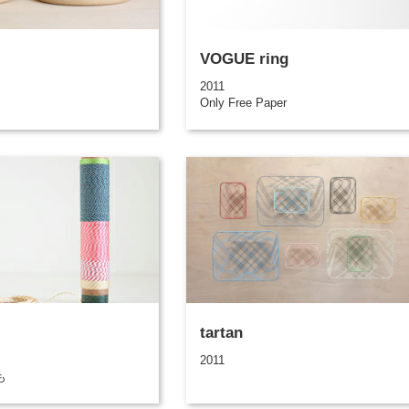
VOGUE ring
2011
Only Free Paper
tartan
2011
も