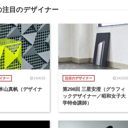
の注目のデザイナー
24/4/10
24/3/2
イナー
注目のデザイナー
回 本山真帆（デザイナ
第298回 三星安澄（グラフィ
ックデザイナー／昭和女子大
学特命講師）