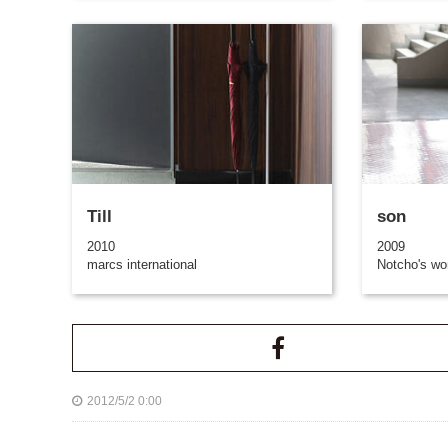
Till
son
2010
2009
marcs international
Notcho's wo
2012/5/2 0:00