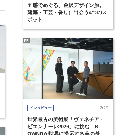
五感でめぐる、金沢デザイン旅。
建築・工芸・香りに出会う4つのス
ポット
PR
0
7/2
インタビュー
世界最古の美術展「ヴェネチア・
ビエンナーレ2026」に挑む―B-
OWNDが世界に提示する美の基準