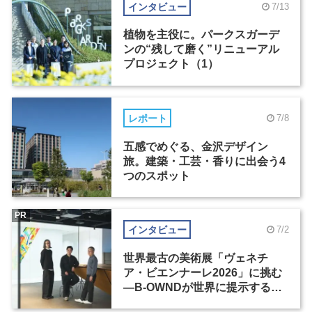
インタビュー
7/13
植物を主役に。パークスガーデ
ンの“残して磨く”リニューアル
プロジェクト（1）
レポート
7/8
五感でめぐる、金沢デザイン
旅。建築・工芸・香りに出会う4
つのスポット
PR
インタビュー
7/2
世界最古の美術展「ヴェネチ
ア・ビエンナーレ2026」に挑む
―B-OWNDが世界に提示する美
の基準とは？（前編）