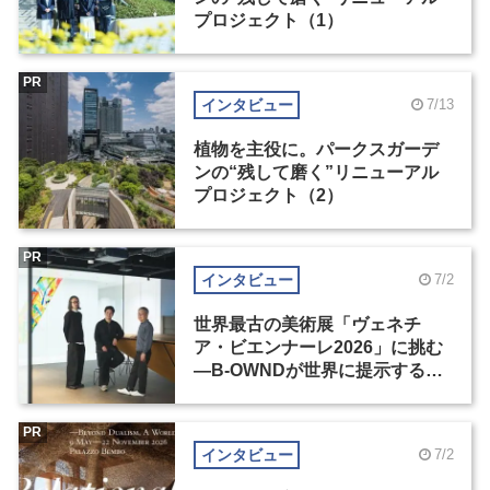
プロジェクト（1）
PR
インタビュー
7/13
植物を主役に。パークスガーデ
ンの“残して磨く”リニューアル
プロジェクト（2）
PR
インタビュー
7/2
世界最古の美術展「ヴェネチ
ア・ビエンナーレ2026」に挑む
―B-OWNDが世界に提示する美
の基準とは？（前編）
PR
インタビュー
7/2