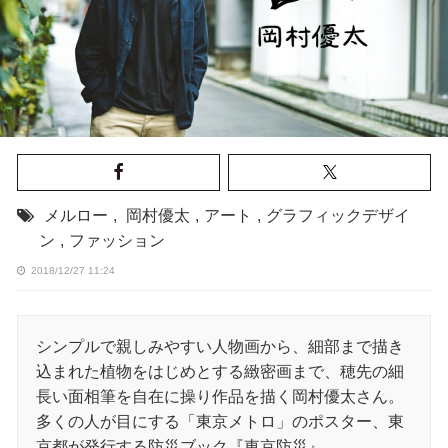
メルロー
,
岡村優太
,
アート
,
グラフィックデザイ
ン
,
ファッション
2018/12/27 11:24
シンプルで親しみやすい人物画から、細部まで描き
込まれた植物をはじめとする緻密画まで、穂先の細
長い面相筆を自在に操り作品を描く岡村優太さん。
多くの人が目にする「東京メトロ」のポスター、東
京都が発行する防災ブック『東京防災』、