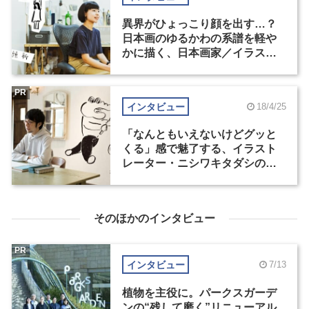
異界がひょっこり顔を出す…？
日本画のゆるかわの系譜を軽や
かに描く、日本画家／イラスト
レーター鬼頭祈のお仕事
PR
インタビュー
18/4/25
「なんともいえないけどグッと
くる」感で魅了する、イラスト
レーター・ニシワキタダシのユ
ーモラスなお仕事
そのほかのインタビュー
PR
インタビュー
7/13
植物を主役に。パークスガーデ
ンの“残して磨く”リニューアル