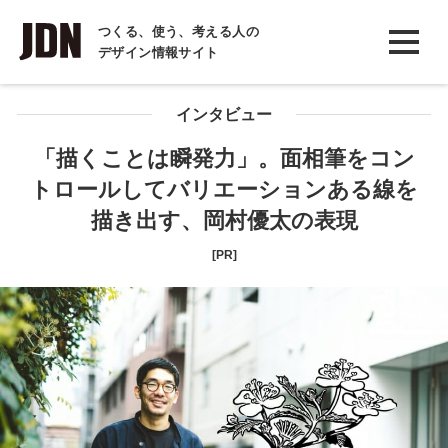
INTERVIEW
つくる、使う、考える人の
デザイン情報サイト
インタビュー
REPORT
インタビュー
レポート
「描くことは瞬発力」。面相筆をコン
トロールしてバリエーションある線を
COLUMN
描き出す、岡村優太の表現
コラム
[PR]