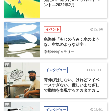
ント―2022年2月
イベント
22/1/6
鳥海修「もじのうみ：水のよう
な、空気のような活字」
京都dddギャラリー
PR
インタビュー
18/10/11
背伸びはしない、けれどマイペ
ースすぎない。優しいまなざし
で動物を表現するオカタオカの
シームレスな活動
PR
インタビュー
18/6/1