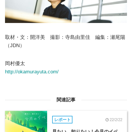
取材・文：開洋美 撮影：寺島由里佳 編集：瀬尾陽
（JDN）
岡村優太
http://okamurayuta.com/
関連記事
レポート
22/2/22
見たい、知りたい！今月のイベ