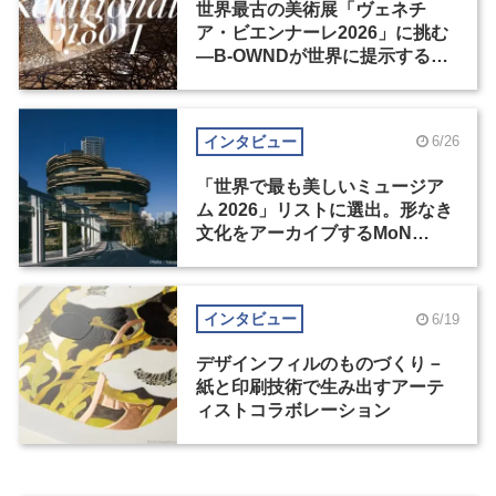
世界最古の美術展「ヴェネチ
ア・ビエンナーレ2026」に挑む
―B-OWNDが世界に提示する美
の基準とは？（後編）
インタビュー
6/26
「世界で最も美しいミュージア
ム 2026」リストに選出。形なき
文化をアーカイブするMoN
Takanawa
インタビュー
6/19
デザインフィルのものづくり－
紙と印刷技術で生み出すアーテ
ィストコラボレーション