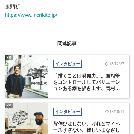
鬼頭祈
https://www.inorikito.jp/
関連記事
PR
インタビュー
18/12/27
「描くことは瞬発力」。面相筆
をコントロールしてバリエーシ
ョンある線を描き出す、岡村優
太の表現
PR
インタビュー
18/10/11
背伸びはしない、けれどマイペ
ースすぎない。優しいまなざし