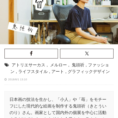
アトリエサーカス
,
メルロー
,
鬼頭祈
,
ファッショ
ン
,
ライフスタイル
,
アート
,
グラフィックデザイン
2018/6/1 13:10
日本画の技法を生かし、「小人」や「苺」をモチー
フにした現代的な絵画を制作する鬼頭祈（きとうい
のり）さん。画家として国内外の個展を中心に活動