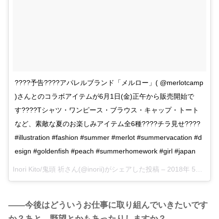
????予告????アパレルブランド「メルロー」( @merlotcamp
)さんとのコラボアイテムが6月1日(金)正午から販売開始で
す????Tシャツ・ワンピース・ブラウス・キャップ・トート
など、素敵な夏のお楽しみアイテム全6種????チラ見せ????
#illustration #fashion #summer #merlot #summervacation #d
esign #goldenfish #peach #summerhomework #girl #japan
Inori Kito/鬼頭 祈
さん(@inorii)がシェアした投稿 –
2018年 5月月28日午前4時06分PDT
――今後はどういうお仕事に取り組んでいきたいです
か？あと、野望とかもあったりしますか？