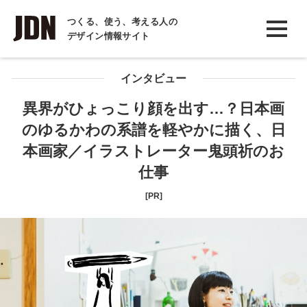
INTERVIEW
つくる、使う、考える人の
デザイン情報サイト
インタビュー
REPORT
インタビュー
レポート
異界がひょっこり顔を出す…？日本画
のゆるかわの系譜を軽やかに描く、日
COLUMN
本画家／イラストレーター鬼頭祈のお
コラム
仕事
[PR]