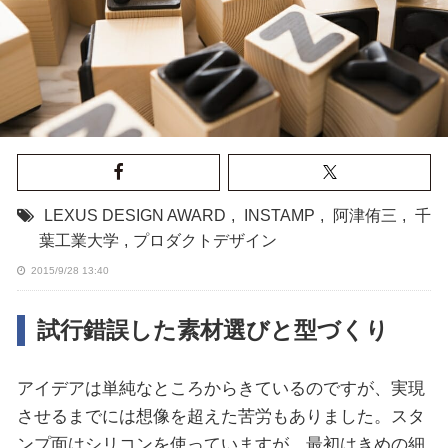
LEXUS DESIGN AWARD
,
INSTAMP
,
阿津侑三
,
千
葉工業大学
,
プロダクトデザイン
2015/9/28 13:40
試行錯誤した素材選びと型づくり
アイデアは単純なところからきているのですが、実現
させるまでには想像を超えた苦労もありました。スタ
ンプ面はシリコンを使っていますが、最初はきめの細