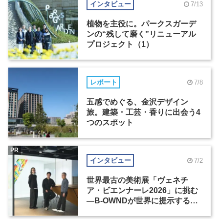
インタビュー
7/13
植物を主役に。パークスガーデ
ンの“残して磨く”リニューアル
プロジェクト（1）
レポート
7/8
五感でめぐる、金沢デザイン
旅。建築・工芸・香りに出会う4
つのスポット
PR
インタビュー
7/2
世界最古の美術展「ヴェネチ
ア・ビエンナーレ2026」に挑む
―B-OWNDが世界に提示する美
の基準とは？（前編）