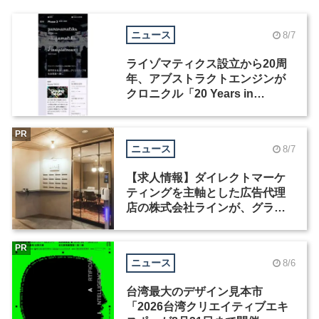
ニュース
8/7
ライゾマティクス設立から20周
年、アブストラクトエンジンが
クロニクル「20 Years in
Motion」を公開
PR
ニュース
8/7
【求人情報】ダイレクトマーケ
ティングを主軸とした広告代理
店の株式会社ラインが、グラフ
ィックデザイナーを募集
PR
ニュース
8/6
台湾最大のデザイン見本市
「2026台湾クリエイティブエキ