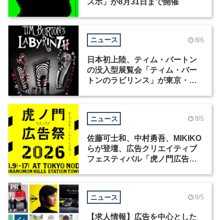
スポ」が8月31日まで開催
ニュース
8/6
日本初上陸、ティム・バートン
の没入型展覧会「ティム・バー
トンのラビリンス」が東京・豊
洲で開催
ニュース
8/5
佐藤可士和、中村勇吾、MIKIKO
らが登壇、広告クリエイティブ
フェスティバル「虎ノ門広告
祭」の第2回が開催
PR
ニュース
8/5
【求人情報】広告を中心とした