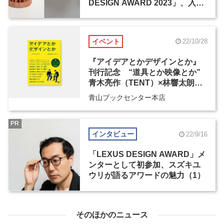
DESIGN AWARD 2023」、入賞
4点が決定
イベント
22/10/28
『アイデアとかデザインとか』
刊行記念 “道具とか映像とか”
青木亮作（TENT）×林響太朗ト
ークイベント
青山ブックセンター本店
PR
インタビュー
22/9/16
「LEXUS DESIGN AWARD」メ
ンターとして初参加、スズキユ
ウリが語るアワードの魅力（1）
そのほかのニュース