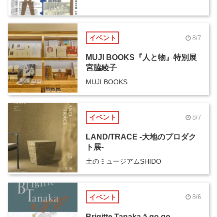
イベント
8/7
MUJI BOOKS『人と物』特別展
宮脇綾子
MUJI BOOKS
イベント
8/7
LAND/TRACE -大地のプロダク
ト展-
土のミュージアムSHIDO
イベント
8/6
Brigitte Tanaka ā go go