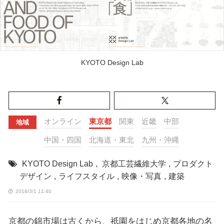
KYOTO Design Lab
オンライン
東京都
関東
近畿
中部
地域
中国・四国
北海道・東北
九州・沖縄
KYOTO Design Lab
,
京都工芸繊維大学
,
プロダクト
デザイン
,
ライフスタイル
,
映像・写真
,
建築
2018/3/1 11:40
京都の錦市場は古くから、祇園をはじめ京都各地の名