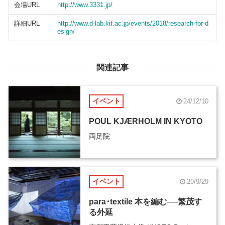
会場URL
http://www.3331.jp/
詳細URL
http://www.d-lab.kit.ac.jp/events/2018/research-for-d
esign/
関連記事
イベント
24/12/10
POUL KJÆRHOLM IN KYOTO
両足院
イベント
20/9/29
para･textile 本を編む──繁茂す
る外延