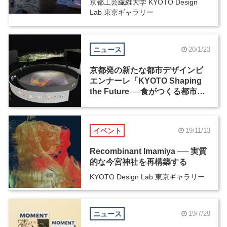
京都工芸繊維大学 KYOTO Design
Lab 東京ギャラリー
ニュース
20/1/23
京都発の新たな都市デザインビ
エンナーレ「KYOTO Shaping
the Future──食がつくる都市」
が、みやこめっせで3月に開催
イベント
19/11/13
Recombinant Imamiya ── 実質
的な今宮神社を再構築する
KYOTO Design Lab 東京ギャラリー
ニュース
19/7/29